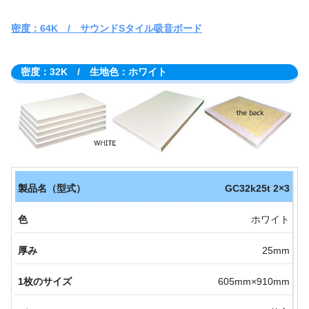
密度：64K / サウンドSタイル吸音ボード
密度：32K / 生地色：ホワイト
GC32k25t 2×3
ホワイト
25mm
605mm×910mm