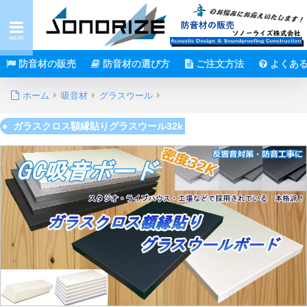
防音材の販売
防音材の選び方
ご注文方法
よくあ
ホーム
吸音材
グラスウール
ガラスクロス額縁貼りグラスウール32k