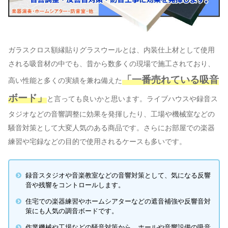
ガラスクロス額縁貼りグラスウールとは、内装仕上材として使用
される吸音材の中でも、昔から数多くの現場で施工されており、
「一番売れている吸音
高い性能と多くの実績を兼ね備えた
ボード」
と言っても良いかと思います。ライブハウスや録音ス
タジオなどの音響調整に効果を発揮したり、工場や機械室などの
騒音対策として大変人気のある商品です。さらにお部屋での楽器
練習や宅録などの目的で使用されるケースも多いです。
録音スタジオや音楽教室などの音響対策として、気になる反響
音や残響をコントロールします。
住宅での楽器練習やホームシアターなどの遮音補強や反響音対
策にも人気の調音ボードです。
作業機械や工場などの騒音対策から、ホールや音響設備の吸音